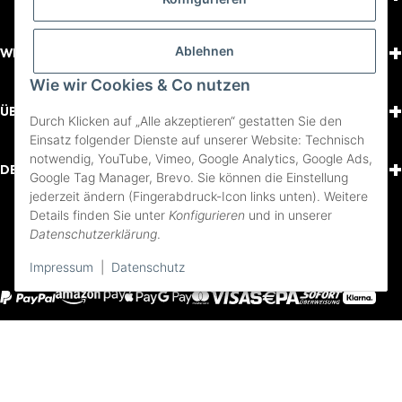
+
Ablehnen
WISSENSWERTES
Wie wir Cookies & Co nutzen
+
ÜBER UNS
Durch Klicken auf „Alle akzeptieren“ gestatten Sie den
Einsatz folgender Dienste auf unserer Website: Technisch
notwendig, YouTube, Vimeo, Google Analytics, Google Ads,
+
DEIN KONTO
Google Tag Manager, Brevo. Sie können die Einstellung
jederzeit ändern (Fingerabdruck-Icon links unten). Weitere
Details finden Sie unter
Konfigurieren
und in unserer
FOLGE UNS
Datenschutzerklärung
.
Youtube
Instagram
Facebook
Impressum
|
Datenschutz
Impressum
AGB und Pflichtinformationen