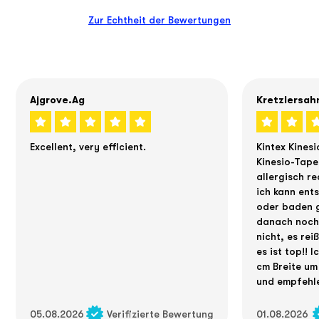
Zur Echtheit der Bewertungen
Ajgrove.ag
Kretzlersah
Excellent, very efficient.
Kintex Kinesi
Kinesio-Tape
allergisch re
ich kann ent
oder baden g
danach noch 
nicht, es rei
es ist top!! 
cm Breite um
und empfehle
05.08.2026
Verifizierte Bewertung
01.08.2026