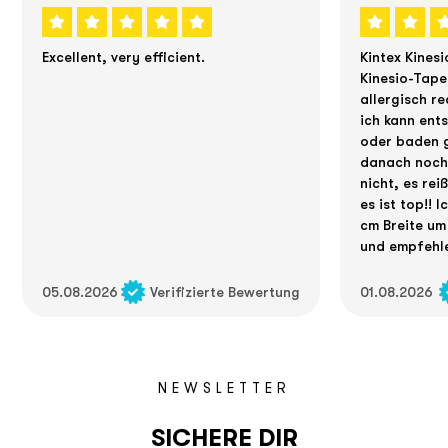
Excellent, very efficient.
Kintex Kinesi
Kinesio-Tape
allergisch re
ich kann ent
oder baden g
danach noch 
nicht, es rei
es ist top!! 
cm Breite um
und empfehle
05.08.2026
Verifizierte Bewertung
01.08.2026
NEWSLETTER
SICHERE DIR