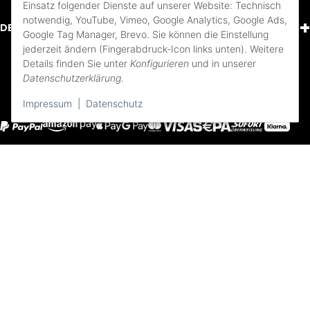
Einsatz folgender Dienste auf unserer Website: Technisch
notwendig, YouTube, Vimeo, Google Analytics, Google Ads,
+
DEIN KONTO
Google Tag Manager, Brevo. Sie können die Einstellung
jederzeit ändern (Fingerabdruck-Icon links unten). Weitere
Details finden Sie unter
Konfigurieren
und in unserer
FOLGE UNS
Datenschutzerklärung
.
Youtube
Instagram
Facebook
Impressum
|
Datenschutz
Impressum
AGB und Pflichtinformationen
Bezahlung und Versand
Widerrufsbelehrung
Datenschutzerklärung
Cookie-Zustimmung ändern