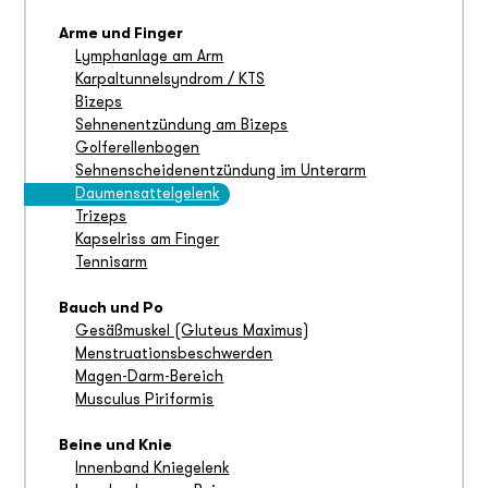
Arme und Finger
Lymphanlage am Arm
Karpaltunnelsyndrom / KTS
Bizeps
Sehnenentzündung am Bizeps
Golferellenbogen
Sehnenscheidenentzündung im Unterarm
Daumensattelgelenk
Trizeps
Kapselriss am Finger
Tennisarm
Bauch und Po
Gesäßmuskel (Gluteus Maximus)
Menstruationsbeschwerden
Magen-Darm-Bereich
Musculus Piriformis
Beine und Knie
Innenband Kniegelenk