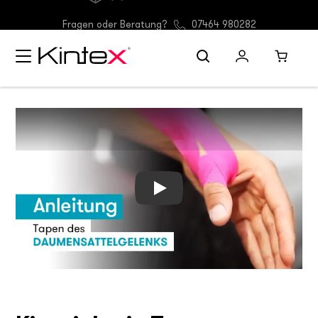
(D) Gratis Versand ab 30 €
Fragen oder Beratung?
07464 980282
Kinesiologie Tape - Anlagetechni