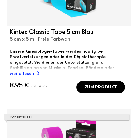
Kintex Classic Tape 5 cm Blau
5 cm x 5 m | Freie Farbwahl
Unsere Kinesiologie-Tapes werden häufig bei
Sportverletzungen oder in der Physiotherapie
eingesetzt. Sie dienen der Unterstützung und
Stabilisierung von Muskeln, Faszien, Bändern oder
Gelenken.
weiterlesen
8,95 €
ZUM PRODUKT
inkl. MwSt.
TOP BEWERTET