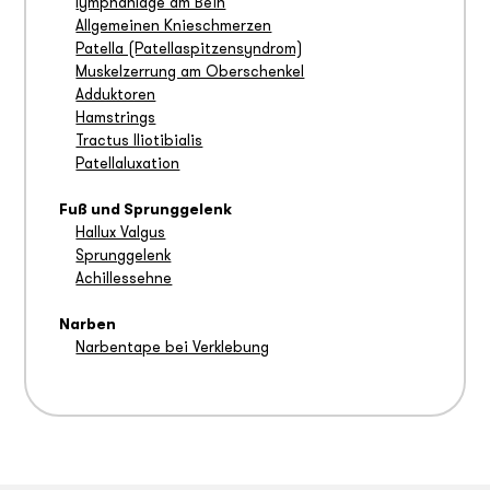
lymphanlage am Bein
Allgemeinen Knieschmerzen
Patella (Patellaspitzensyndrom)
Muskelzerrung am Oberschenkel
Adduktoren
Hamstrings
Tractus Iliotibialis
Patellaluxation
Fuß und Sprunggelenk
Hallux Valgus
Sprunggelenk
Achillessehne
Narben
Narbentape bei Verklebung