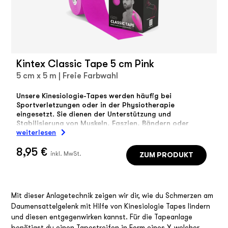
Kintex Classic Tape 5 cm Pink
5 cm x 5 m | Freie Farbwahl
Unsere Kinesiologie-Tapes werden häufig bei
Sportverletzungen oder in der Physiotherapie
eingesetzt. Sie dienen der Unterstützung und
Stabilisierung von Muskeln, Faszien, Bändern oder
Gelenken.
weiterlesen
8,95 €
ZUM PRODUKT
inkl. MwSt.
Mit dieser Anlagetechnik zeigen wir dir, wie du Schmerzen am
Daumensattelgelenk mit Hilfe von Kinesiologie Tapes lindern
und diesen entgegenwirken kannst. Für die Tapeanlage