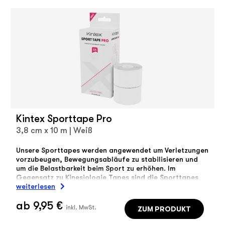
Kintex Sporttape Pro
3,8 cm x 10 m | Weiß
Unsere Sporttapes werden angewendet um Verletzungen
vorzubeugen, Bewegungsabläufe zu stabilisieren und
um die Belastbarkeit beim Sport zu erhöhen. Im
Gegensatz zu Kinesiologie Tapes sind die Sporttapes
unelastisch.
weiterlesen
ab
9,95 €
ZUM PRODUKT
inkl. MwSt.