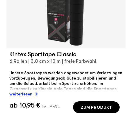
Kintex Sporttape Classic
6 Rollen | 3,8 cm x 10 m | freie Farbwahl
Unsere Sporttapes werden angewendet um Verletzungen
vorzubeugen, Bewegungsabläufe zu stabilisieren und
um die Belastbarkeit beim Sport zu erhöhen. Im
Gegensatz zu Kinesiologie Tapes sind die Sporttapes
unelastisch.
weiterlesen
ab 10,95 €
ZUM PRODUKT
inkl. MwSt.