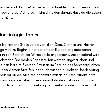
enden und die Streifen selbst zuschneiden oder du verwendest
prechend ab. Achte beim Einschneiden darauf, dass du die Ecken
es erhöht.
inesiologie Tapes
ie betroffene Stelle vorab von allen Ölen, Cremes und Haaren
nlage wird zu Beginn einer der an den Rippen angemessenen
a in den Bereich der Wirbelsäule angebracht. Anschließend wird
ngebracht. Die beiden Tapestreifen werden angestrichen und
beiden bereits fixierten Streifen im Bereich des Schmerzpunktes
 dem vierten Streifen, der auch wieder in leichter Überlappung
eibest du die Streifen nochmals kräftig an. Der Patient darf
f dem angebrachten Tape erkennst du den optimalen Sitz der
 möglich, dass mit zu viel Zug gearbeitet wurde. In diesem Fall
siologie Tape