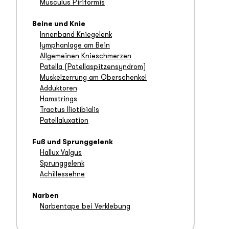
Musculus Piriformis
Beine und Knie
Innenband Kniegelenk
lymphanlage am Bein
Allgemeinen Knieschmerzen
Patella (Patellaspitzensyndrom)
Muskelzerrung am Oberschenkel
Adduktoren
Hamstrings
Tractus Iliotibialis
Patellaluxation
Fuß und Sprunggelenk
Hallux Valgus
Sprunggelenk
Achillessehne
Narben
Narbentape bei Verklebung