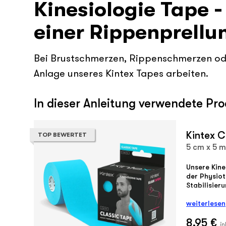
Kinesiologie Tape 
einer Rippenprellu
Bei Brustschmerzen, Rippenschmerzen ode
Anlage unseres Kintex Tapes arbeiten.
In dieser Anleitung verwendete Pr
Kintex C
TOP BEWERTET
5 cm x 5 m
Unsere Kine
der Physiot
Stabilisier
weiterlesen
8,95 €
in