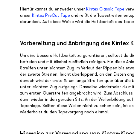
Hierfür kannst du entweder unser
Kintex Classic Tape
verw
unser
Kintex PreCut
Tape
und reißt die Tapestreifen ents
abrundest. Auf diese Weise wird die Haftbarkeit des Tap
Vorbereitung und Anbringung des Kintex K
Um eine bessere Haftbarkeit zu garantieren, solltest du d
befreien und mit Alkohol zusätzlich reinigen. Für diese A
Streifen unter leichtem Zug im Verlauf der Rippen bis etw
der zweite Streifen, leicht überlappend, an den Ersten a
danach wird der erste 15 cm lange Streifen quer über die 
unter leichtem Zug aufgelegt. Dasselbe wiederholst du mit
zum ersten Querstreifen angebracht wird. Zum Abschluss r
dann wieder in den geraden Sitz. An der Wellenbildung au
Tapanlage. Sollten diese Wellen nicht zu sehen sein, ist es
wiederholst du den Tapevorgang noch einmal.
Hinweise zur Verwendung von Kintex-Kine