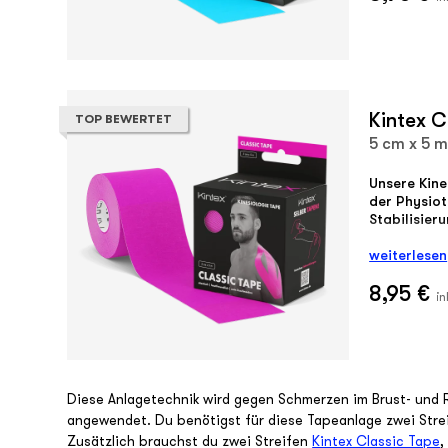
Kintex C
TOP BEWERTET
5 cm x 5 m
Unsere Kine
der Physiot
Stabilisier
weiterlesen
8,95 €
in
Diese Anlagetechnik wird gegen Schmerzen im Brust- und R
angewendet. Du benötigst für diese Tapeanlage zwei Stre
Zusätzlich brauchst du zwei Streifen
Kintex Classic Tape
,