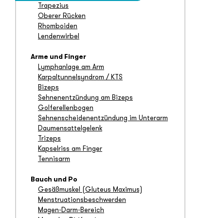
Trapezius
Oberer Rücken
Rhomboiden
Lendenwirbel
Arme und Finger
Lymphanlage am Arm
Karpaltunnelsyndrom / KTS
Bizeps
Sehnenentzündung am Bizeps
Golferellenbogen
Sehnenscheidenentzündung im Unterarm
Daumensattelgelenk
Trizeps
Kapselriss am Finger
Tennisarm
Bauch und Po
Gesäßmuskel (Gluteus Maximus)
Menstruationsbeschwerden
Magen-Darm-Bereich