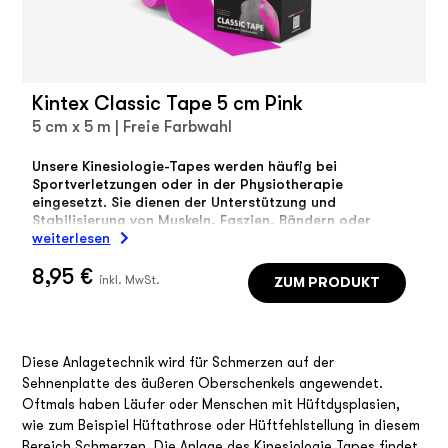
Kintex Classic Tape 5 cm Pink
5 cm x 5 m | Freie Farbwahl
Unsere Kinesiologie-Tapes werden häufig bei
Sportverletzungen oder in der Physiotherapie
eingesetzt. Sie dienen der Unterstützung und
Stabilisierung von Muskeln, Faszien, Bändern oder
Gelenken.
weiterlesen
8,95 €
ZUM PRODUKT
inkl. MwSt.
Diese Anlagetechnik wird für Schmerzen auf der
Sehnenplatte des äußeren Oberschenkels angewendet.
Oftmals haben Läufer oder Menschen mit Hüftdysplasien,
wie zum Beispiel Hüftathrose oder Hüftfehlstellung in diesem
Bereich Schmerzen. Die Anlage des Kinesiologie Tapes findet