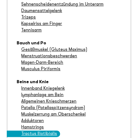
Sehnenscheidenentzündung im Unterarm
Daumensattelgelenk
Trizeps
Kapselriss am Finger
Tennisarm
Bauch und Po
Gesäßmuskel (Gluteus Maximus)
Menstruationsbeschwerden
Magen-Darm-Bereich
Musculus Piriformis
Beine und Knie
Innenband Kniegelenk
lymphanlage am Bein
Allgemeinen Knieschmerzen
Patella (Patellaspitzensyndrom)
Muskelzerrung am Oberschenkel
Adduktoren
Hamstrings
Tractus Iliotibialis