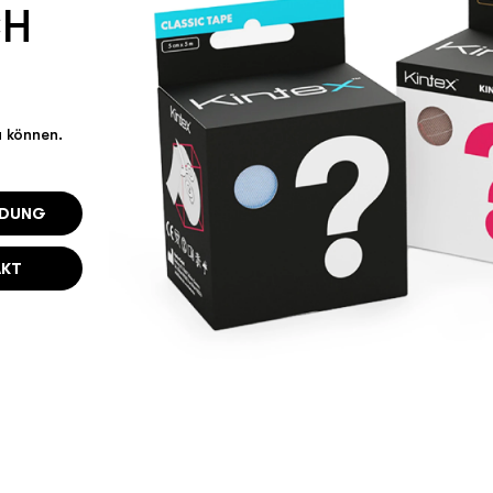
CH
u können.
NDUNG
AKT