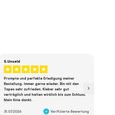
S.unseld
He-
Prompte und perfekte Erledigung meiner
Alle
Bestellung. Immer gerne wieder. Bin mit den
Tapes sehr zufrieden. Kleber sehr gut
verträglich und halten wirklich bis zum Schluss.
Mein Knie dankt.
31.07.2026
Verifizierte Bewertung
29.0