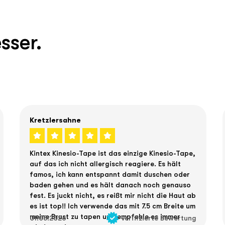
sser.
Kretzlersahne
Kintex Kinesio-Tape ist das einzige Kinesio-Tape,
auf das ich nicht allergisch reagiere. Es hält
famos, ich kann entspannt damit duschen oder
baden gehen und es hält danach noch genauso
fest. Es juckt nicht, es reißt mir nicht die Haut ab
es ist top!! Ich verwende das mit 7.5 cm Breite um
meine Brust zu tapen und empfehle es immer
01.08.2026
Verifizierte Bewertung