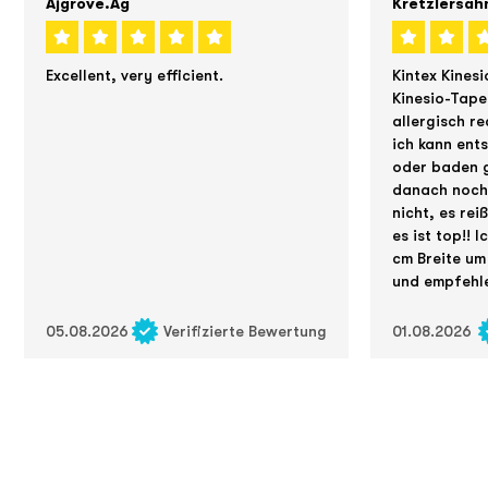
Ajgrove.ag
Kretzlersah
Excellent, very efficient.
Kintex Kinesi
Kinesio-Tape
allergisch re
ich kann ent
oder baden g
danach noch 
nicht, es rei
es ist top!! 
cm Breite um
und empfehle
05.08.2026
Verifizierte Bewertung
01.08.2026