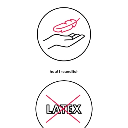
Augenbrauenbereich, Zornesfalte, Marionettenfalten,
Mundwinkel oder Kinnpartie. Du kannst sie punktuell
einsetzen, um die Haut zu entspannen und dir kleine,
bewusste Auszeiten zu gönnen.
Die Anwendung ist einfach: Reinige dein Gesicht gründlich,
trockne es gut ab, löse das Tape vorsichtig vom Trägerpapier,
platziere es auf der gewünschten Gesichtspartie, drücke es
sanft an und belasse es so lange, wie es für dich angenehm
ist. Nach der Nutzung kannst du es behutsam wieder
entfernen.
hautfreundlich
Unser Tipp:
Nutze das FaceTape regelmäßig als Teil deiner Pflegeroutine.
Lagere es kühl, trocken und geschützt vor direkter
Sonneneinstrahlung. Das Tape darf nur auf gesunder,
unverletzter Haut angewendet werden. Falls Hautreizungen
auftreten, entferne das Tape sofort. Bitte wende dich bei
Fragen oder Unklarheiten an einen Arzt oder Therapeuten.
Unsere Experten kannst du gerne unter
experten@kintex.de
kontaktieren.