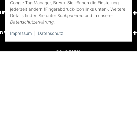
Google Tag Manager, Brevo. Sie können die Einstellung
jederzeit ändern (Fingerabdruck-Icon links unten). Weitere
+
ÜBER UNS
Details finden Sie unter
Konfigurieren
und in unserer
Datenschutzerklärung
.
+
DEIN KONTO
Impressum
|
Datenschutz
FOLGE UNS
Youtube
Instagram
Facebook
Impressum
AGB und Pflichtinformationen
Bezahlung und Versand
Widerrufsbelehrung
Datenschutzerklärung