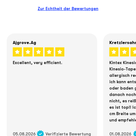
Zur Echtheit der Bewertungen
Ajgrove.ag
Kretzlersah
Excellent, very efficient.
Kintex Kinesi
Kinesio-Tape
allergisch re
ich kann ent
oder baden g
danach noch 
nicht, es rei
es ist top!! 
cm Breite um
und empfehle
05.08.2026
Verifizierte Bewertung
01.08.2026