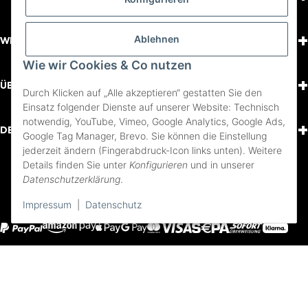
+
Ablehnen
WISSENSWERTES
Wie wir Cookies & Co nutzen
+
ÜBER UNS
Durch Klicken auf „Alle akzeptieren“ gestatten Sie den
Einsatz folgender Dienste auf unserer Website: Technisch
notwendig, YouTube, Vimeo, Google Analytics, Google Ads,
+
DEIN KONTO
Google Tag Manager, Brevo. Sie können die Einstellung
jederzeit ändern (Fingerabdruck-Icon links unten). Weitere
Details finden Sie unter
Konfigurieren
und in unserer
FOLGE UNS
Datenschutzerklärung
.
Youtube
Instagram
Facebook
Impressum
|
Datenschutz
Impressum
AGB und Pflichtinformationen