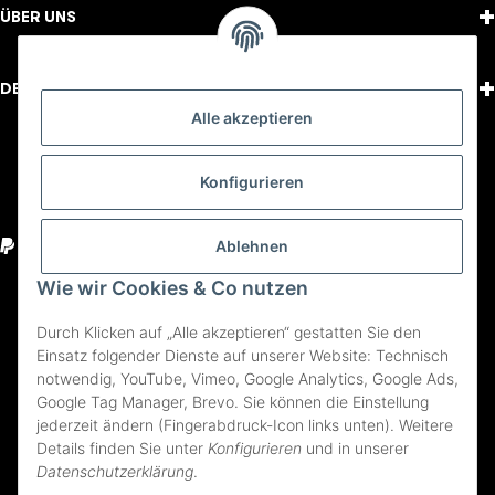
+
ÜBER UNS
+
DEIN KONTO
Alle akzeptieren
FOLGE UNS
Konfigurieren
Youtube
Instagram
Facebook
Ablehnen
Wie wir Cookies & Co nutzen
Impressum
Durch Klicken auf „Alle akzeptieren“ gestatten Sie den
AGB und Pflichtinformationen
Einsatz folgender Dienste auf unserer Website: Technisch
notwendig, YouTube, Vimeo, Google Analytics, Google Ads,
Bezahlung und Versand
Google Tag Manager, Brevo. Sie können die Einstellung
Widerrufsbelehrung
jederzeit ändern (Fingerabdruck-Icon links unten). Weitere
Details finden Sie unter
Konfigurieren
und in unserer
Datenschutzerklärung
Datenschutzerklärung
.
Cookie-Zustimmung ändern