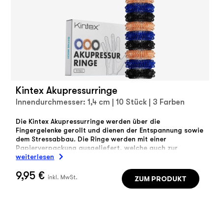
Kintex Akupressurringe
Innendurchmesser: 1,4 cm | 10 Stück | 3 Farben
Die Kintex Akupressurringe werden über die
Fingergelenke gerollt und dienen der Entspannung sowie
dem Stressabbau. Die Ringe werden mit einer
Papierverpackung ausgeliefert, welche auch zur
Aufbewahrung genutzt werden kann.
weiterlesen
9,95 €
ZUM PRODUKT
inkl. MwSt.